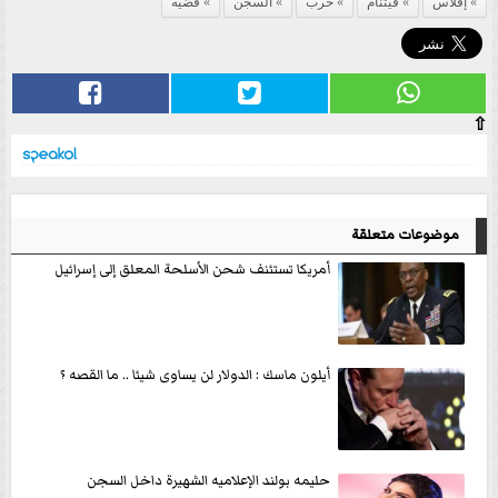
إفلاس
فيتنام
حرب
السجن
قضيه
⇧
موضوعات متعلقة
أمريكا تستئنف شحن الأسلحة المعلق إلى إسرائيل
أيلون ماسك : الدولار لن يساوى شيئا .. ما القصه ؟
حليمه بولند الإعلاميه الشهيرة داخل السجن