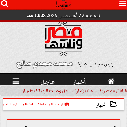




الجمعة 7 أغسطس 2026
10:22 صـ
محمد مجدي صالح 
رئيس مجلس الإدارة

أخبار
عاجل

الرافال المصرية بسماء الإمارات.. هل وصلت الرسالة لطهران؟.. ”ماعت ج
أخبار
الأربعاء، 8 مايو 2024
06:54 مـ
بتوقيت القاهرة
2024-05-08 18:54:32