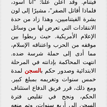
فيتنام. وقد أعلن علناً: "أنا أسود،
فلماذا أقاتل الصفر"، مشيرًا إلى لون
بشرة الفيتناميين، وهذا زاد من حدة
الانتقادات التي تعرض لها من وسائل
الإعلام الأمريكية. حيث ربطوا بين
موقفه من الحرب واعتناقه الإسلام،
مما أدى إلى حملة شرسة ضده.
انتهت المحاكمة بإدانته في المرحلة
الابتدائية وصدور حكم ب
السجن
لمدة
خمس سنوات وتغريمه بمبلغ كبير.
ومع ذلك، قرر فريق الدفاع استئناف
الحكم، ونجح في تقليص فترة
السجن إلى أربع سنوات، وتم منعه