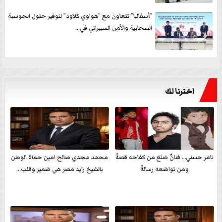
”أسفاليا” تتعاون مع ”هواوي كلاود” لتوفير حلول الحوسبة
السحابية والأمن السيبراني في...
اخترنا لك
تامر حسني… فنانٌ صَنَعَ من كفاحه قصةً
محمد مجدي صالح امين حماة الوطن
ومن تواضعه رسالةً
بالشيخ زايد مصر هي ضمير وقلب...