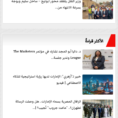
وزير النقل يتفقد محور أبوتيج – ساحل سليم ويوجه
بسرعة الانتهاء من...
الأكثر قراءةً
د. داليا أبو المجد تشارك في مؤتمر The Marketers
League وتدير جلسة...
خبير لـ”أزهري”: الإمارات لديها رؤية استراتيجية للذكاء
الاصطناعي | فيديو
الرافال المصرية بسماء الإمارات.. هل وصلت الرسالة
لطهران؟.. ”ماعت جروب” تُجيب؟ |...