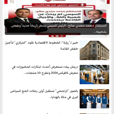
المستشار محمد مجدي صالح : الرئيس السيسي يسطر تاريخاً جديداً وضحى
بشعبيته...
خبير لـ”رؤية”: الضغوط الاقتصادية تقود ”المركزي” لتأجيل
خفض الفائدة
«ريتش بيك» تستعرض أحدث ابتكارات المخبوزات في
معرض كافيكس2026 وتطرح 10 منتجات...
بالصور ”الراجحي” تستقبل أولى رحلات الحج السياحى
البرى في مكة بالهدايا...