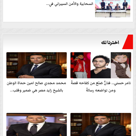
السحابية والأمن السيبراني في...
اخترنا لك
تامر حسني… فنانٌ صَنَعَ من كفاحه قصةً
محمد مجدي صالح امين حماة الوطن
ومن تواضعه رسالةً
بالشيخ زايد مصر هي ضمير وقلب...