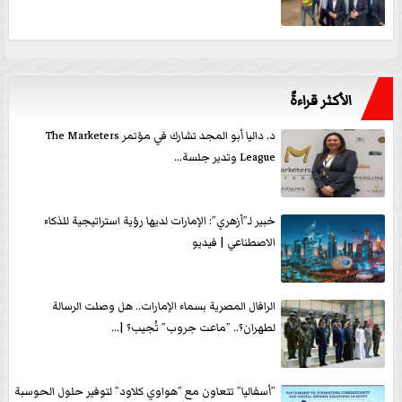
الأكثر قراءةً
د. داليا أبو المجد تشارك في مؤتمر The Marketers
League وتدير جلسة...
خبير لـ”أزهري”: الإمارات لديها رؤية استراتيجية للذكاء
الاصطناعي | فيديو
الرافال المصرية بسماء الإمارات.. هل وصلت الرسالة
لطهران؟.. ”ماعت جروب” تُجيب؟ |...
”أسفاليا” تتعاون مع ”هواوي كلاود” لتوفير حلول الحوسبة