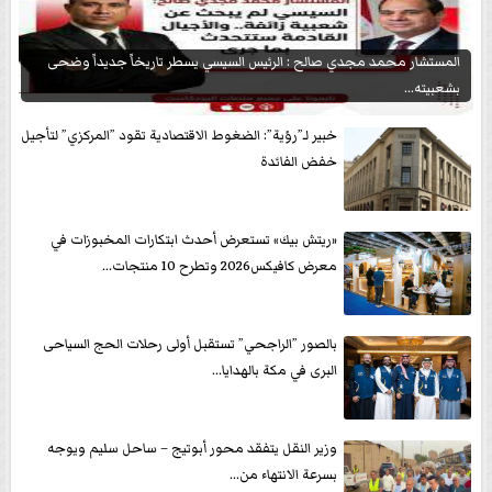
المستشار محمد مجدي صالح : الرئيس السيسي يسطر تاريخاً جديداً وضحى
بشعبيته...
خبير لـ”رؤية”: الضغوط الاقتصادية تقود ”المركزي” لتأجيل
خفض الفائدة
«ريتش بيك» تستعرض أحدث ابتكارات المخبوزات في
معرض كافيكس2026 وتطرح 10 منتجات...
بالصور ”الراجحي” تستقبل أولى رحلات الحج السياحى
البرى في مكة بالهدايا...
وزير النقل يتفقد محور أبوتيج – ساحل سليم ويوجه
بسرعة الانتهاء من...