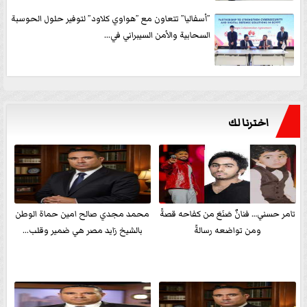
”أسفاليا” تتعاون مع ”هواوي كلاود” لتوفير حلول الحوسبة
السحابية والأمن السيبراني في...
اخترنا لك
تامر حسني… فنانٌ صَنَعَ من كفاحه قصةً
محمد مجدي صالح امين حماة الوطن
ومن تواضعه رسالةً
بالشيخ زايد مصر هي ضمير وقلب...