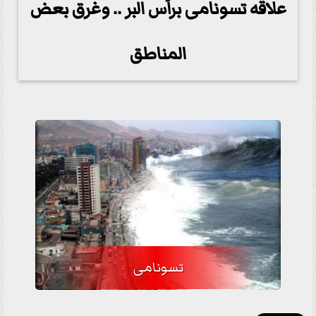
علاقه تسونامى برأس البر .. وغرق بعض
المناطق
تسونامى