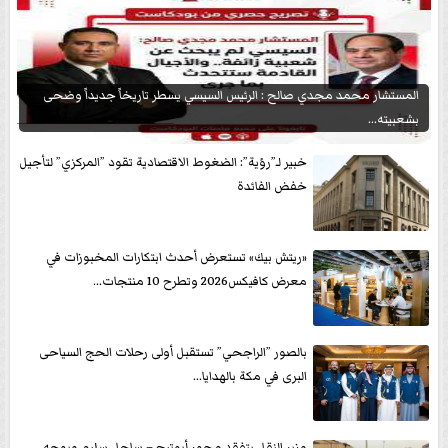
المستشار محمد مجدي صالح : الرئيس السيسي يسطر تاريخاً جديداً وضحى
بشعبيته...
خبير لـ”رؤية”: الضغوط الاقتصادية تقود ”المركزي” لتأجيل
خفض الفائدة
«ريتش بيك» تستعرض أحدث ابتكارات المخبوزات في
معرض كافيكس2026 وتطرح 10 منتجات...
بالصور ”الراجحي” تستقبل أولى رحلات الحج السياحى
البرى في مكة بالهدايا...
وزير النقل يتفقد محور أبوتيج – ساحل سليم ويوجه