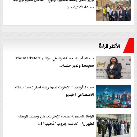
بسرعة الانتهاء من...
الأكثر قراءةً
د. داليا أبو المجد تشارك في مؤتمر The Marketers
League وتدير جلسة...
خبير لـ”أزهري”: الإمارات لديها رؤية استراتيجية للذكاء
الاصطناعي | فيديو
الرافال المصرية بسماء الإمارات.. هل وصلت الرسالة
لطهران؟.. ”ماعت جروب” تُجيب؟ |...