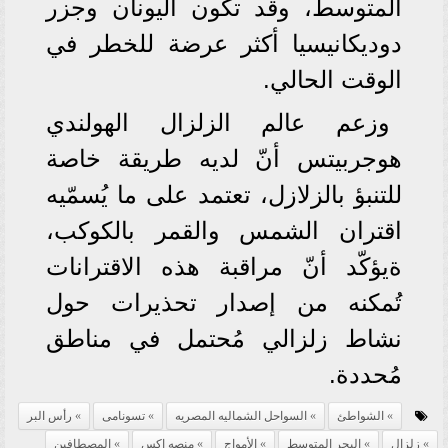
المتوسط، وقد تكون اليونان وجزر
دوديكانيسيا أكثر عرضة للخطر في
الوقت الحالي.
وزعم عالم الزلزال الهولندي
هوجربيتس أنّ لديه طريقة خاصة
للتنبؤ بالزلازل، تعتمد على ما يُسمّيه
اقتران الشمس والقمر بالكوكب،
ةيؤكّد أنّ مراقبة هذه الاقترانات
تُمكنه من إصدار تحذيرات حول
نشاط زلزالي مُحتمل في مناطق
مُحددة.
الشواطئ
السواحل الشماليه المصريه
تسونامى
رأس البر
زلزال
البحر المتوسط
الأمواج
منصه إكس
المصطافين