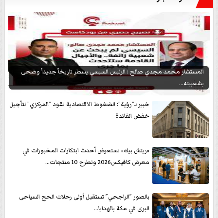
المستشار محمد مجدي صالح : الرئيس السيسي يسطر تاريخاً جديداً وضحى
بشعبيته...
خبير لـ”رؤية”: الضغوط الاقتصادية تقود ”المركزي” لتأجيل
خفض الفائدة
«ريتش بيك» تستعرض أحدث ابتكارات المخبوزات في
معرض كافيكس2026 وتطرح 10 منتجات...
بالصور ”الراجحي” تستقبل أولى رحلات الحج السياحى
البرى في مكة بالهدايا...