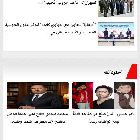
لطهران؟.. ”ماعت جروب” تُجيب؟ |...
”أسفاليا” تتعاون مع ”هواوي كلاود” لتوفير حلول الحوسبة
السحابية والأمن السيبراني في...
اخترنا لك
تامر حسني… فنانٌ صَنَعَ من كفاحه قصةً
محمد مجدي صالح امين حماة الوطن
ومن تواضعه رسالةً
بالشيخ زايد مصر هي ضمير وقلب...