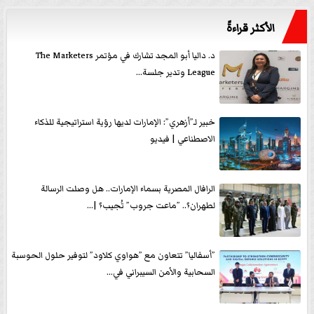
الأكثر قراءةً
د. داليا أبو المجد تشارك في مؤتمر The Marketers
League وتدير جلسة...
خبير لـ”أزهري”: الإمارات لديها رؤية استراتيجية للذكاء
الاصطناعي | فيديو
الرافال المصرية بسماء الإمارات.. هل وصلت الرسالة
لطهران؟.. ”ماعت جروب” تُجيب؟ |...
”أسفاليا” تتعاون مع ”هواوي كلاود” لتوفير حلول الحوسبة
السحابية والأمن السيبراني في...