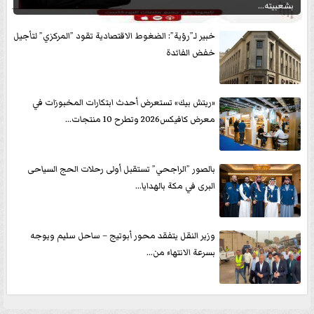
بشعبيته...
خبير لـ”رؤية”: الضغوط الاقتصادية تقود ”المركزي” لتأجيل
خفض الفائدة
«ريتش بيك» تستعرض أحدث ابتكارات المخبوزات في
معرض كافيكس2026 وتطرح 10 منتجات...
بالصور ”الراجحي” تستقبل أولى رحلات الحج السياحى
البرى في مكة بالهدايا...
وزير النقل يتفقد محور أبوتيج – ساحل سليم ويوجه
بسرعة الانتهاء من...