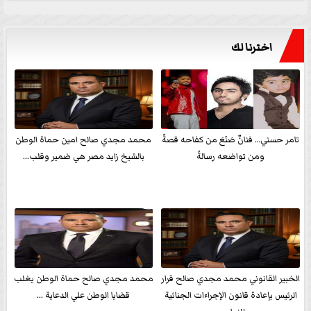
اخترنا لك
تامر حسني… فنانٌ صَنَعَ من كفاحه قصةً
محمد مجدي صالح امين حماة الوطن
ومن تواضعه رسالةً
بالشيخ زايد مصر هي ضمير وقلب...
الخبير القانوني محمد مجدي صالح قرار
محمد مجدي صالح حماة الوطن يغلب
الرئيس بإعادة قانون الإجراءات الجنائية
قضايا الوطن علي الدعاية ...