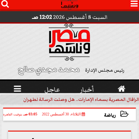




السبت 8 أغسطس 2026
12:02 صـ
محمد مجدي صالح 
رئيس مجلس الإدارة

أخبار
عاجل

الرافال المصرية بسماء الإمارات.. هل وصلت الرسالة لطهران؟.. ”ماعت ج
رياضة
الثلاثاء، 30 أغسطس 2022
03:05 صـ
بتوقيت القاهرة
2022-08-30 03:05:23