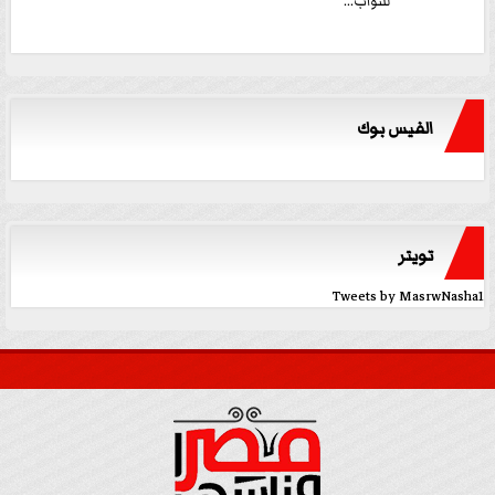
للنواب...
الفيس بوك
تويتر
Tweets by MasrwNasha1