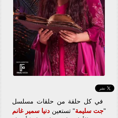
في كل حلقة من حلقات مسلسل
"
جت سليمة
" تستعين
دنيا سمير غانم