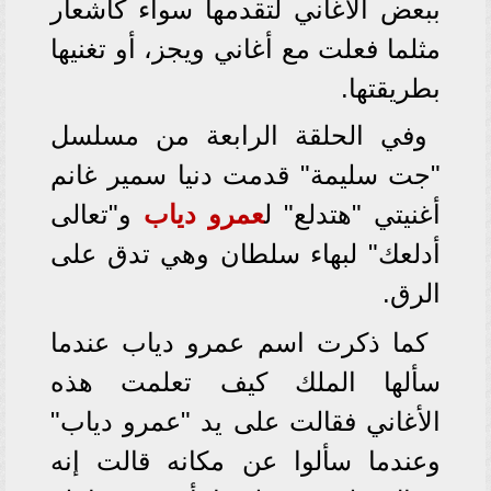
ببعض الأغاني لتقدمها سواء كأشعار
مثلما فعلت مع أغاني ويجز، أو تغنيها
بطريقتها.
وفي الحلقة الرابعة من مسلسل
"جت سليمة" قدمت دنيا سمير غانم
أغنيتي "هتدلع" ل
عمرو دياب
و"تعالى
أدلعك" لبهاء سلطان وهي تدق على
الرق.
كما ذكرت اسم عمرو دياب عندما
سألها الملك كيف تعلمت هذه
الأغاني فقالت على يد "عمرو دياب"
وعندما سألوا عن مكانه قالت إنه