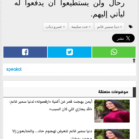
رحال ولن يستطيعوا أن يدفعوا له
ليأتي إليهم.
دنيا سمير غانم
جت سليمة
عمرو دياب
⇧
موضوعات متعلقة
أيمن بهجت قمر عن أغنية «ارقصوله» لدنيا سمير غانم:
«الله يجازي اللي كان السبب»
دنيا سمير غانم تتعرض لهجوم حاد... والمتابعون:إلا
محمد رمضان