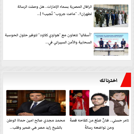
الرافال المصرية بسماء الإمارات.. هل وصلت الرسالة
لطهران؟.. ”ماعت جروب” تُجيب؟ |...
”أسفاليا” تتعاون مع ”هواوي كلاود” لتوفير حلول الحوسبة
السحابية والأمن السيبراني في...
اخترنا لك
تامر حسني… فنانٌ صَنَعَ من كفاحه قصةً
محمد مجدي صالح امين حماة الوطن
ومن تواضعه رسالةً
بالشيخ زايد مصر هي ضمير وقلب...