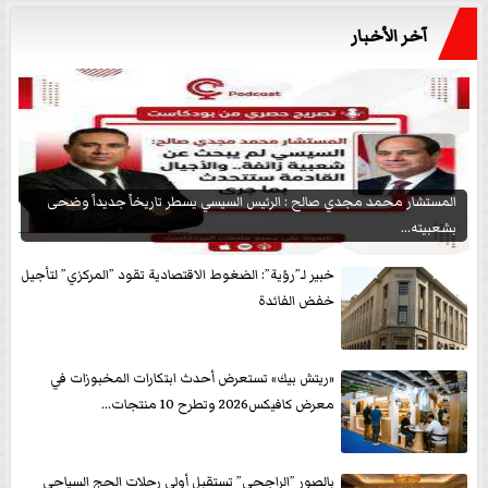
آخر الأخبار
المستشار محمد مجدي صالح : الرئيس السيسي يسطر تاريخاً جديداً وضحى
بشعبيته...
خبير لـ”رؤية”: الضغوط الاقتصادية تقود ”المركزي” لتأجيل
خفض الفائدة
«ريتش بيك» تستعرض أحدث ابتكارات المخبوزات في
معرض كافيكس2026 وتطرح 10 منتجات...
بالصور ”الراجحي” تستقبل أولى رحلات الحج السياحى