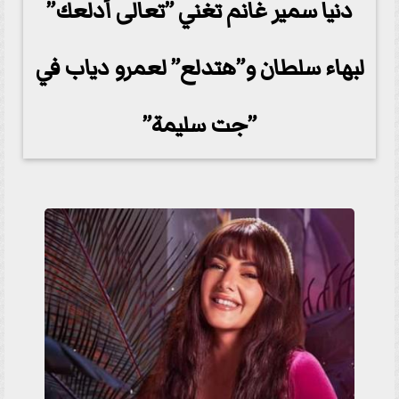
دنيا سمير غانم تغني ”تعالى أدلعك”
لبهاء سلطان و”هتدلع” لعمرو دياب في
”جت سليمة”