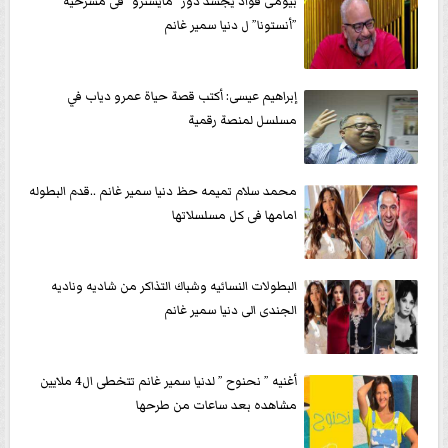
بيومى فؤاد يجسد دور ”مايسترو” فى مسرحيه
”أنستونا” ل دنيا سمير غانم
إبراهيم عيسى: أكتب قصة حياة عمرو دياب في
مسلسل لمنصة رقمية
محمد سلام تميمه حظ دنيا سمير غانم ..قدم البطوله
امامها فى كل مسلسلاتها
البطولات النسائيه وشباك التذاكر من شاديه وناديه
الجندى الى دنيا سمير غانم
أغنيه ” نحنوح ” لدنيا سمير غانم تتخطى ال4 ملايين
مشاهده بعد ساعات من طرحها