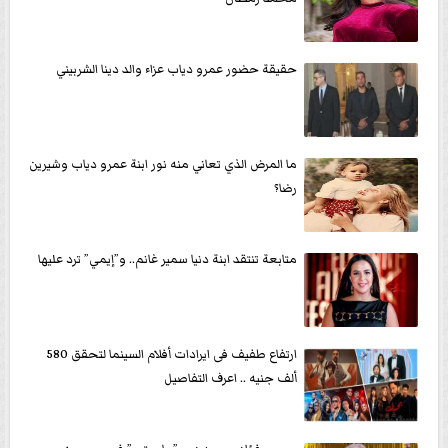
حقيقة حضور عمرو دياب عزاء والد دينا الشربيني
ما المرض الذي تعاني منه نور ابنة عمرو دياب وشيرين
رضا؟
متابعة تنتقد ابنة دنيا سمير غانم.. و”إيمي” ترد عليها
ارتفاع طفيف فى ايرادات أفلام السينما لتحقق 580
ألف جنيه .. اعرف التفاصيل