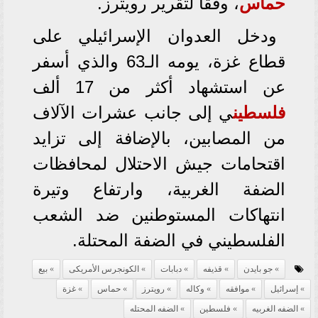
حماس
، وفقًا لتقرير رويترز.
ودخل العدوان الإسرائيلي على
قطاع غزة، يومه الـ63 والذي أسفر
عن استشهاد أكثر من 17 ألف
فلسطين
ي إلى جانب عشرات الآلاف
من المصابين، بالإضافة إلى تزايد
اقتحامات جيش الاحتلال لمحافظات
الضفة الغربية، وارتفاع وتيرة
انتهاكات المستوطنين ضد الشعب
الفلسطيني في الضفة المحتلة.
جو بايدن
قذيفه
دبابات
الكونجرس الأمريكى
بيع
إسرائيل
موافقه
وكاله
رويترز
حماس
غزة
الضفه الغربيه
فلسطين
الضفه المحتله