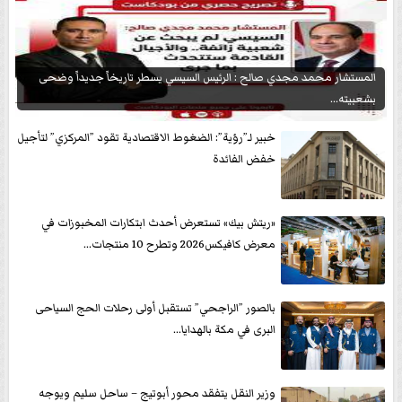
المستشار محمد مجدي صالح : الرئيس السيسي يسطر تاريخاً جديداً وضحى
بشعبيته...
خبير لـ”رؤية”: الضغوط الاقتصادية تقود ”المركزي” لتأجيل
خفض الفائدة
«ريتش بيك» تستعرض أحدث ابتكارات المخبوزات في
معرض كافيكس2026 وتطرح 10 منتجات...
بالصور ”الراجحي” تستقبل أولى رحلات الحج السياحى
البرى في مكة بالهدايا...
وزير النقل يتفقد محور أبوتيج – ساحل سليم ويوجه