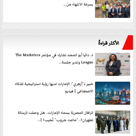
بسرعة الانتهاء من...
الأكثر قراءةً
د. داليا أبو المجد تشارك في مؤتمر The Marketers
League وتدير جلسة...
خبير لـ”أزهري”: الإمارات لديها رؤية استراتيجية للذكاء
الاصطناعي | فيديو
الرافال المصرية بسماء الإمارات.. هل وصلت الرسالة
لطهران؟.. ”ماعت جروب” تُجيب؟ |...