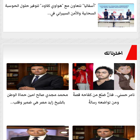
”أسفاليا” تتعاون مع ”هواوي كلاود” لتوفير حلول الحوسبة
السحابية والأمن السيبراني في...
اخترنا لك
تامر حسني… فنانٌ صَنَعَ من كفاحه قصةً
محمد مجدي صالح امين حماة الوطن
ومن تواضعه رسالةً
بالشيخ زايد مصر هي ضمير وقلب...