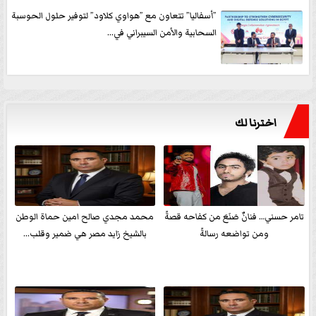
”أسفاليا” تتعاون مع ”هواوي كلاود” لتوفير حلول الحوسبة
السحابية والأمن السيبراني في...
اخترنا لك
تامر حسني… فنانٌ صَنَعَ من كفاحه قصةً
محمد مجدي صالح امين حماة الوطن
ومن تواضعه رسالةً
بالشيخ زايد مصر هي ضمير وقلب...