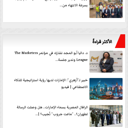
بسرعة الانتهاء من...
الأكثر قراءةً
د. داليا أبو المجد تشارك في مؤتمر The Marketers
League وتدير جلسة...
خبير لـ”أزهري”: الإمارات لديها رؤية استراتيجية للذكاء
الاصطناعي | فيديو
الرافال المصرية بسماء الإمارات.. هل وصلت الرسالة
لطهران؟.. ”ماعت جروب” تُجيب؟ |...