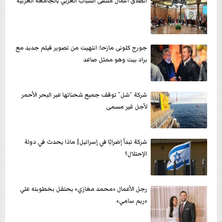
انطلاق أعمال ملتقى الشباب العربي بالجامعة العربية
جورج كلونى مازحا: انتهيت من تصوير فيلم جديد مع
براد بيت وهو ممثل صاعد
شركة ”شل” توقف جميع شحناتها عبر البحر الأحمر
لأجل غير مسمى
شركة تبدأ إضرابًا في إسرائيل| ماذا يحدث في دولة
الإحتلال؟
رجل الأعمال «محمد مغازي» يحتفل بخطوبته علي
«ريم سامي»