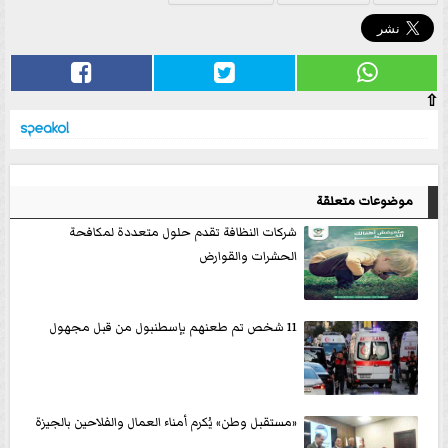
⇧
موضوعات متعلقة
شركات النظافة تقدم حلول متعددة لمكافحة
الحشرات والقوارض
11 شخص تم طعنهم بإسطنبول من قبل مجهول
«مستقبل وطن» يُكرم أمناء العمال والفلاحين بالجيزة