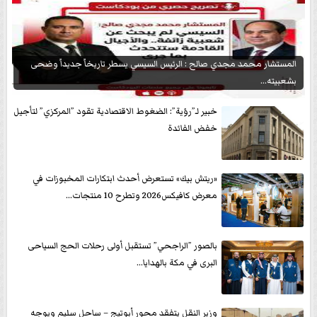
المستشار محمد مجدي صالح : الرئيس السيسي يسطر تاريخاً جديداً وضحى
بشعبيته...
خبير لـ”رؤية”: الضغوط الاقتصادية تقود ”المركزي” لتأجيل
خفض الفائدة
«ريتش بيك» تستعرض أحدث ابتكارات المخبوزات في
معرض كافيكس2026 وتطرح 10 منتجات...
بالصور ”الراجحي” تستقبل أولى رحلات الحج السياحى
البرى في مكة بالهدايا...
وزير النقل يتفقد محور أبوتيج – ساحل سليم ويوجه