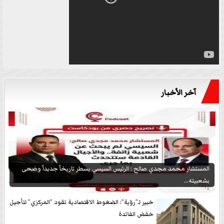
آخر الأخبار
المستشار محمد مجدي صالح : الرئيس السيسي يسطر تاريخاً جديداً وضحى
بشعبيته...
خبير لـ”رؤية”: الضغوط الاقتصادية تقود ”المركزي” لتأجيل
خفض الفائدة