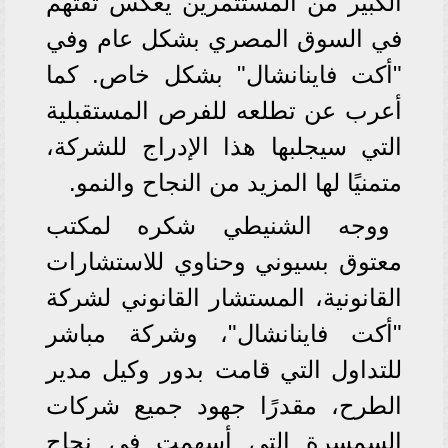
الكبير من المستثمرين يعكس ثقتهم
في السوق المصري بشكل عام وفي
"أكت فاینانشال" بشكل خاص. كما
أعرب عن تطلعه للفرص المستقبلية
التي سيجلبها هذا الإدراج للشركة،
متمنيًا لها المزيد من النجاح والنمو.
ووجه الشنيطي شكره لمكتب
معتوق بسيوني وحناوي للاستشارات
القانونية، المستشار القانوني لشركة
"أكت فاینانشال"، وشركة مباشر
للتداول التي قامت بدور وكيل مدير
الطرح، مقدرًا جهود جميع شركات
السمسرة التي أسهمت في نجاح