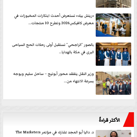
«ريتش بيك» تستعرض أحدث ابتكارات المخبوزات في
معرض كافيكس2026 وتطرح 10 منتجات...
بالصور ”الراجحي” تستقبل أولى رحلات الحج السياحى
البرى في مكة بالهدايا...
وزير النقل يتفقد محور أبوتيج – ساحل سليم ويوجه
بسرعة الانتهاء من...
الأكثر قراءةً
د. داليا أبو المجد تشارك في مؤتمر The Marketers