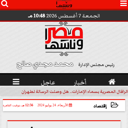




الجمعة 7 أغسطس 2026
10:48 مـ
محمد مجدي صالح 
رئيس مجلس الإدارة

أخبار
عاجل

الرافال المصرية بسماء الإمارات.. هل وصلت الرسالة لطهران؟.. ”ماعت ج
إقتصاد
الأربعاء، 24 يوليو 2024
12:56 مـ
بتوقيت القاهرة
2024-07-24 12:56:14