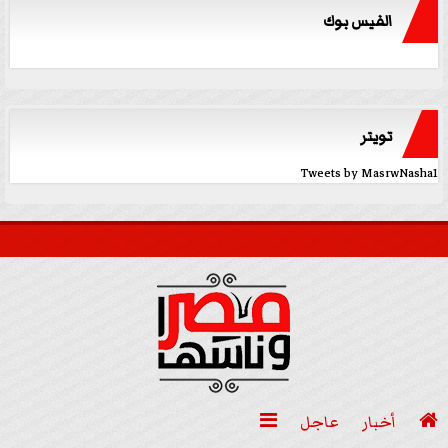
الفيس بوك
تويتر
Tweets by MasrwNasha1

أخبار
عاجل
