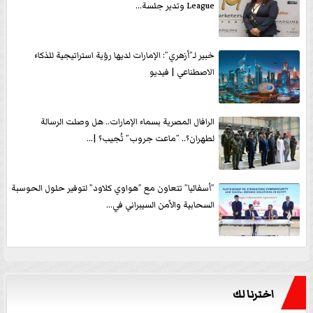
League وتدير جلسة...
خبير لـ”أزهري”: الإمارات لديها رؤية استراتيجية للذكاء
الاصطناعي | فيديو
الرافال المصرية بسماء الإمارات.. هل وصلت الرسالة
لطهران؟.. ”ماعت جروب” تُجيب؟ |...
”أسفاليا” تتعاون مع ”هواوي كلاود” لتوفير حلول الحوسبة
السحابية والأمن السيبراني في...
اخترنا لك