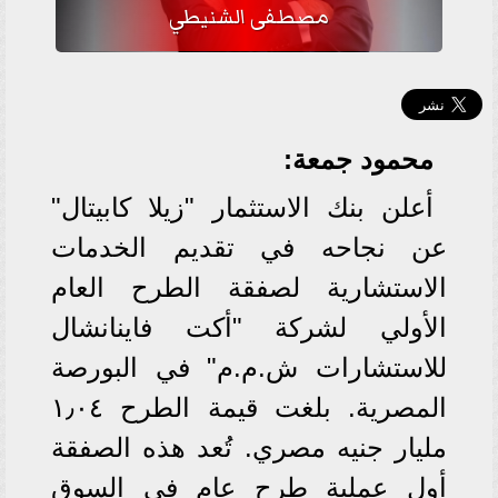
مصطفى الشنيطي
محمود جمعة:
أعلن بنك الاستثمار "زیلا كابیتال"
عن نجاحه في تقديم الخدمات
الاستشارية لصفقة الطرح العام
الأولي لشركة "أكت فاینانشال
للاستشارات ش.م.م" في البورصة
المصریة. بلغت قيمة الطرح ۱٫۰٤
مليار جنيه مصري. تُعد هذه الصفقة
أول عملية طرح عام في السوق