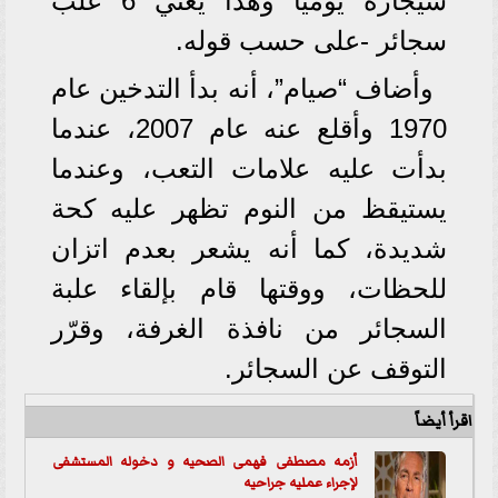
سيجارة يوميًا وهذا يعني 6 علب
سجائر -على حسب قوله.
وأضاف “صيام”، أنه بدأ التدخين عام
1970 وأقلع عنه عام 2007، عندما
بدأت عليه علامات التعب، وعندما
يستيقظ من النوم تظهر عليه كحة
شديدة، كما أنه يشعر بعدم اتزان
للحظات، ووقتها قام بإلقاء علبة
السجائر من نافذة الغرفة، وقرّر
التوقف عن السجائر.
اقرأ أيضاً
أزمه مصطفى فهمى الصحيه و دخوله المستشفى
لإجراء عمليه جراحيه