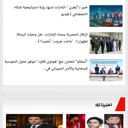
خبير لـ”أزهري”: الإمارات لديها رؤية استراتيجية للذكاء
الاصطناعي | فيديو
الرافال المصرية بسماء الإمارات.. هل وصلت الرسالة
لطهران؟.. ”ماعت جروب” تُجيب؟ |...
”أسفاليا” تتعاون مع ”هواوي كلاود” لتوفير حلول الحوسبة
السحابية والأمن السيبراني في...
اخترنا لك