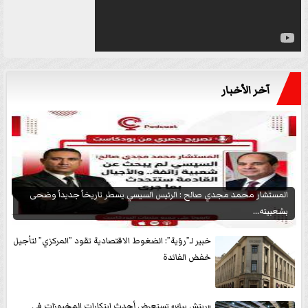
آخر الأخبار
المستشار محمد مجدي صالح : الرئيس السيسي يسطر تاريخاً جديداً وضحى
بشعبيته...
خبير لـ”رؤية”: الضغوط الاقتصادية تقود ”المركزي” لتأجيل
خفض الفائدة
«ريتش بيك» تستعرض أحدث ابتكارات المخبوزات في