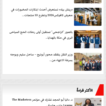
«ريتش بيك» تستعرض أحدث ابتكارات المخبوزات في
معرض كافيكس2026 وتطرح 10 منتجات...
بالصور ”الراجحي” تستقبل أولى رحلات الحج السياحى
البرى في مكة بالهدايا...
وزير النقل يتفقد محور أبوتيج – ساحل سليم ويوجه
بسرعة الانتهاء من...
الأكثر قراءةً
د. داليا أبو المجد تشارك في مؤتمر The Marketers
League وتدير جلسة...