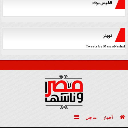
الفيس بوك
تويتر
Tweets by MasrwNasha1

أخبار
عاجل
