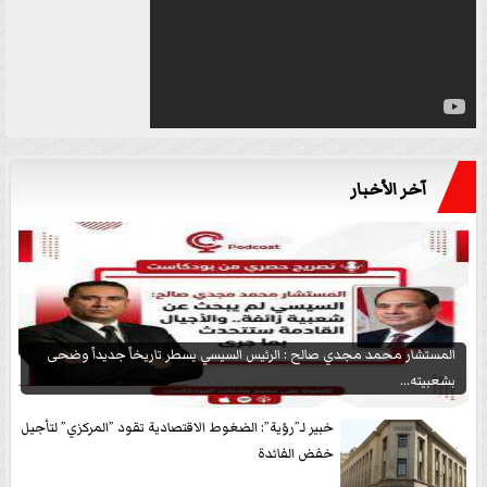
آخر الأخبار
المستشار محمد مجدي صالح : الرئيس السيسي يسطر تاريخاً جديداً وضحى
بشعبيته...
خبير لـ”رؤية”: الضغوط الاقتصادية تقود ”المركزي” لتأجيل
خفض الفائدة