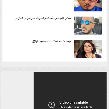
سفاح التجمع .. أستمع لصوت صراخهم المتهم
سرقه شقه الفنانه غادة عبد الرازق