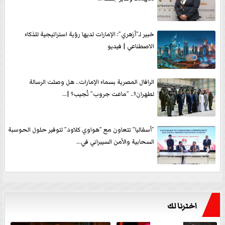
خبير لـ”أزهري”: الإمارات لديها رؤية استراتيجية للذكاء
الاصطناعي | فيديو
الرافال المصرية بسماء الإمارات.. هل وصلت الرسالة
لطهران؟.. ”ماعت جروب” تُجيب؟ |...
”أسفاليا” تتعاون مع ”هواوي كلاود” لتوفير حلول الحوسبة
السحابية والأمن السيبراني في...
اخترنا لك